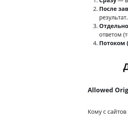
Сразу
— в
После за
результат.
Отдельно
ответом (т
Потоком (
Allowed Orig
Кому с сайтов