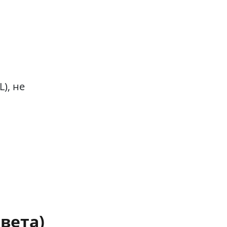
), не
вета)