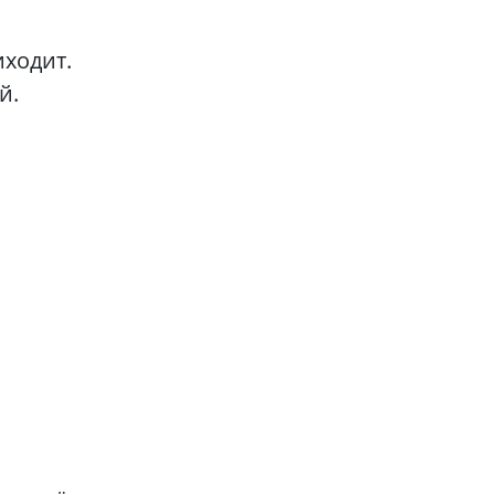
иходит.
й.