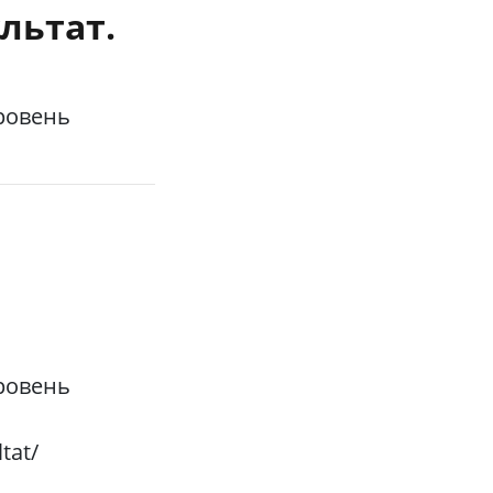
льтат.
уровень
уровень
tat/