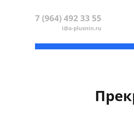
7 (964) 492 33 55
i@a-plusnin.ru
Прек