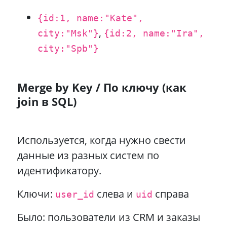
{id:1, name:"Kate",
,
city:"Msk"}
{id:2, name:"Ira",
city:"Spb"}
Merge by Key / По ключу (как
join в SQL)
Используется, когда нужно свести
данные из разных систем по
идентификатору.
Ключи:
слева и
справа
user_id
uid
Было: пользователи из CRM и заказы