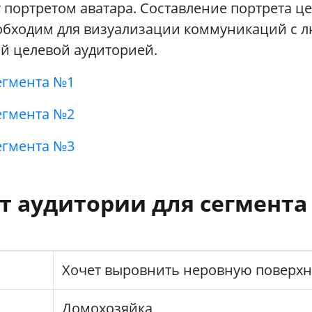
портретом аватара. Составление портрета ц
обходим для визуализации коммуникаций с 
й целевой аудиторией.
егмента №1
егмента №2
егмента №3
т аудитории для сегмента
Хочет выровнить неровную поверхн
Домохозяйка