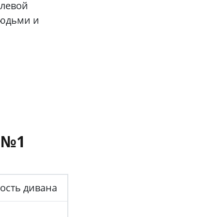
елевой
людьми и
 №1
ость дивана