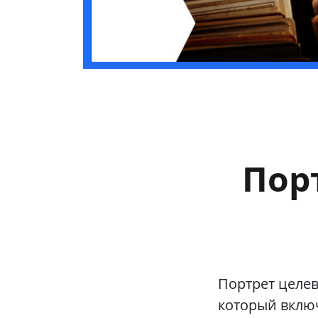
Пор
Портрет целев
который включ