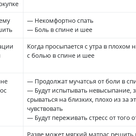
окупке
ему
— Некомфортно спать
шить
— Боль в спине и шее
уации
Когда просыпается с утра в плохом 
я
с болью в спине и шее
 не
— Продолжат мучатсья от боли в сп
ос
— Будут испытывать невысыпание, з
срываться на близких, плохо из за э
чувствовать
— Будут переживать стресс от того о
Разве может мягкий матрас решить