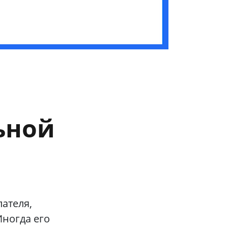
ьной
ателя,
Иногда его