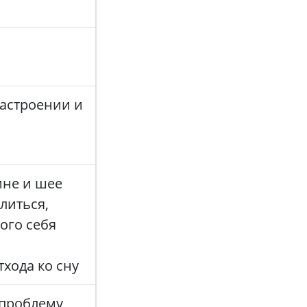
настроении и
ине и шее
литься,
того себя
тхода ко сну
 проблему