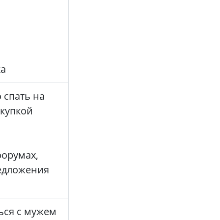
ка
 спать на
окупкой
орумах,
редложения
ься с мужем