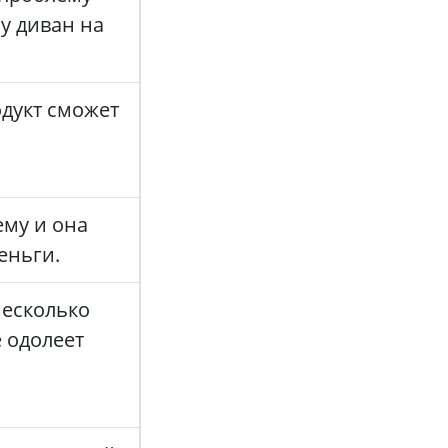
 у диван на
одукт сможет
ему и она
еньги.
несколько
 одолеет